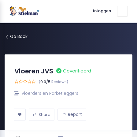
Inloggen
Go Back
Vloeren JVS
Geverifieerd
(
0.0/5
Reviews)
Vloerders en Parketleggers
Report
Share