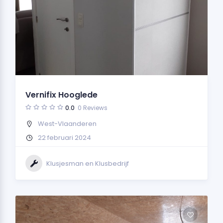
Vernifix Hooglede
0.0
0 Reviews
West-Vlaanderen
22 februari 2024
Klusjesman en Klusbedrijf