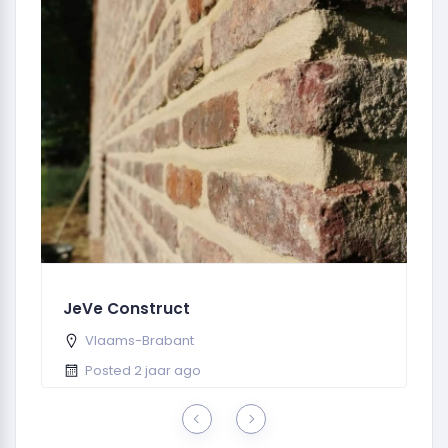
JeVe Construct
D
Vlaams-Brabant
Posted 2 jaar ago