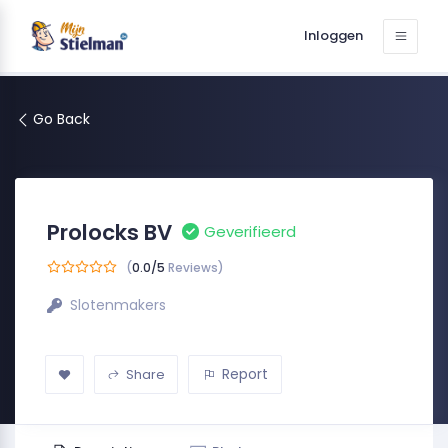
Inloggen
Go Back
Prolocks BV
Geverifieerd
(
0.0/5
Reviews)
Slotenmakers
Report
Share