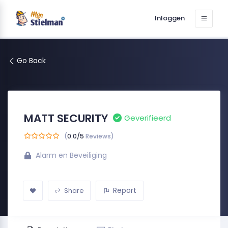
Inloggen
Go Back
MATT SECURITY
Geverifieerd
(
0.0/5
Reviews)
Alarm en Beveiliging
Report
Share