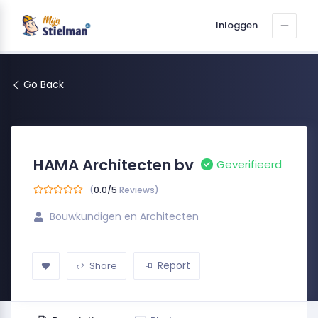
Inloggen
Go Back
HAMA Architecten bv
Geverifieerd
(
0.0/5
Reviews)
Bouwkundigen en Architecten
Report
Share