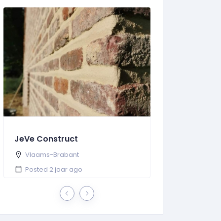
JeVe Construct
De Klusjesma
Vlaams-Brabant
Oost-Vlaande
Posted 2 jaar ago
Posted 2 jaar 