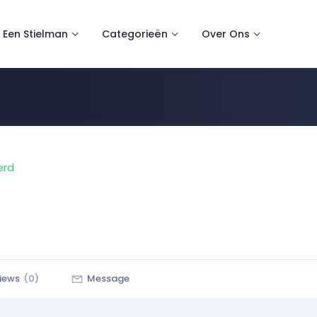
 Een Stielman
Categorieën
Over Ons
erd
iews
(0)
Message