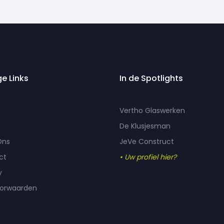
ge Links
In de Spotlights
Vertho Glaswerken
De Klusjesman
Ons
JeVe Construct
ct
• Uw profiel hier?
y
oorwaarden