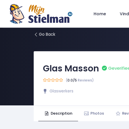
Vind
Home
Go Back
Glas Masson
Geverifie
(
0.0/5
Reviews)
Glaswerkers
Description
Photos
Rev