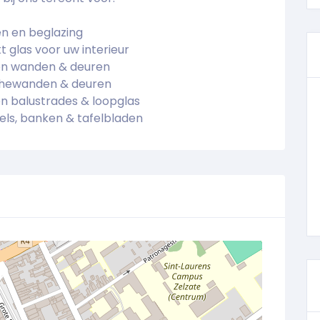
n en beglazing
t glas voor uw interieur
en wanden & deuren
hewanden & deuren
n balustrades & loopglas
els, banken & tafelbladen