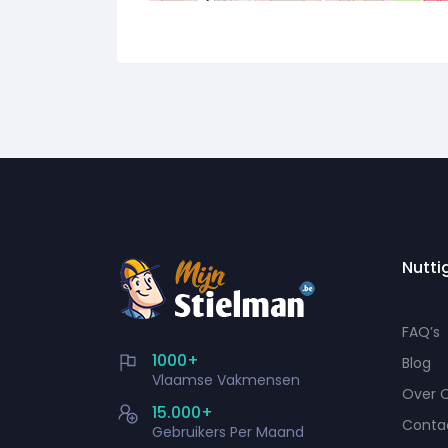
Nutti
FAQ’s
1000+
Blog
Vlaamse Vakmensen
Over 
15.000+
Conta
Gebruikers Per Maand