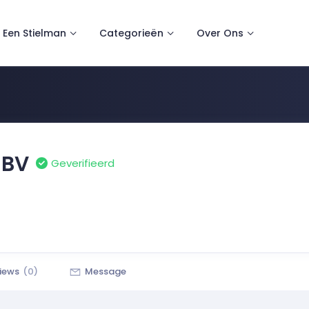
 Een Stielman
Categorieën
Over Ons
 BV
Geverifieerd
iews
(0)
Message