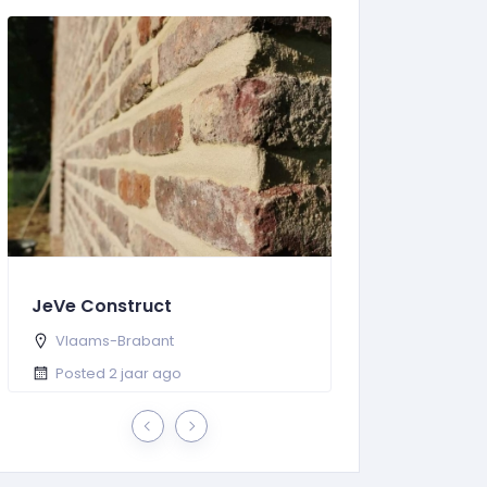
JeVe Construct
De Klusjesma
Vlaams-Brabant
Oost-Vlaande
Posted 2 jaar ago
Posted 2 jaar 