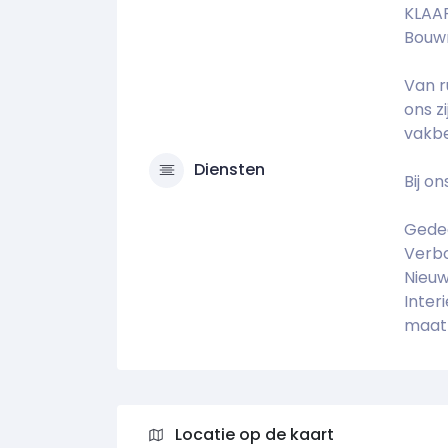
KLAA
Bouwm
Van r
ons z
vakb
Diensten
Bij o
Gedee
Verb
Nieu
Inter
maat
Locatie op de kaart