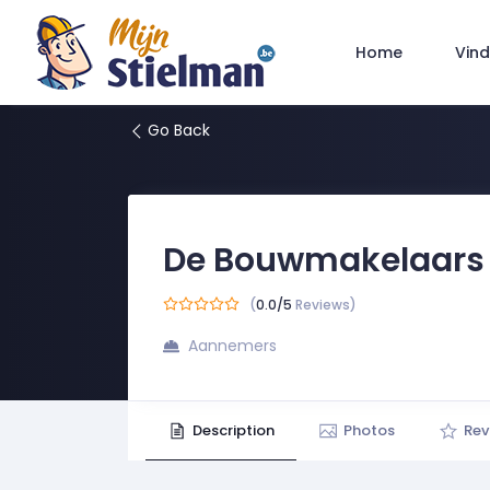
Vind
Home
Go Back
De Bouwmakelaars
(
0.0/5
Reviews)
Aannemers
Description
Photos
Rev