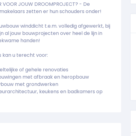
R VOOR JOUW DROOMPROJECT? - De
akelaars zetten er hun schouders onder!
uwbouw winddicht t.e.m. volledig afgewerkt, bij
ijn al jouw bouwprojecten over heel de lijn in
ekwame handen!
ns kan u terecht voor:
ltelijke of gehele renovaties
ouwingen met afbraak en heropbouw
wbouw met grondwerken
ieurarchitectuur, keukens en badkamers op