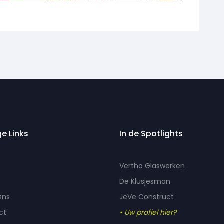
ge Links
In de Spotlights
Vertho Glaswerken
De Klusjesman
Ons
JeVe Construct
ct
• Uw profiel hier?