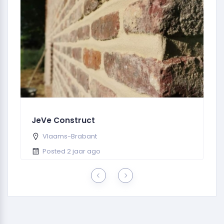
JeVe Construct
D
Vlaams-Brabant
Posted 2 jaar ago