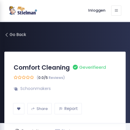
Inloggen
Go Back
Comfort Cleaning
Geverifieerd
(
0.0/5
Reviews)
Schoonmakers
Report
Share