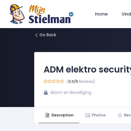
Vind
Home
Go Back
ADM elektro securit
(
0.0/5
Reviews)
Alarm en Beveiliging
Description
Photos
Rev