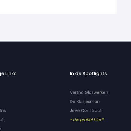
ge Links
In de Spotlights
Vertho Glaswerken
De Klusjesman
Ons
JeVe Construct
ct
• Uw profiel hier?
y