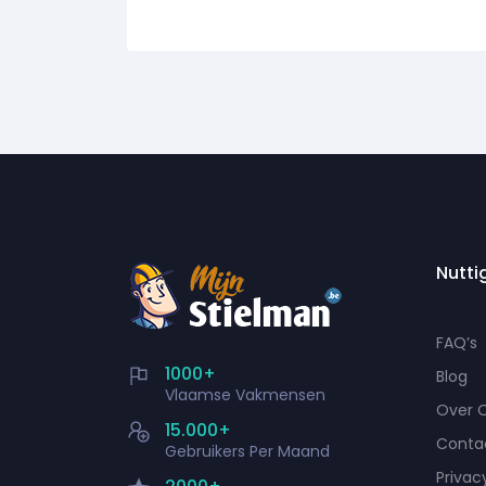
Nutti
FAQ’s
1000+
Blog
Vlaamse Vakmensen
Over 
15.000+
Conta
Gebruikers Per Maand
Privac