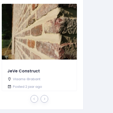
JeVe Construct
De Klusjesma
Vlaams-Brabant
Oost-Vlaande
Posted 2 jaar ago
Posted 2 jaar 