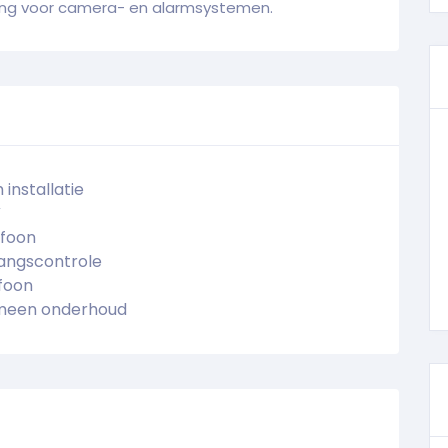
ing voor camera- en alarmsystemen.
 installatie
V
ofoon
angscontrole
foon
meen onderhoud