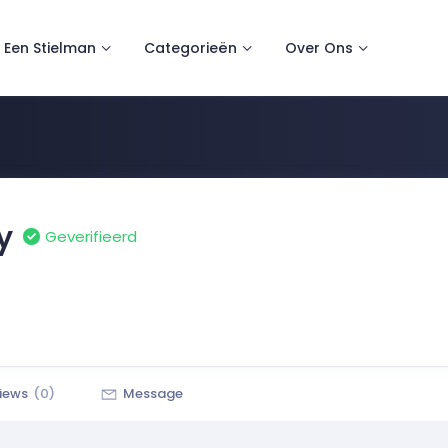
 Een Stielman
Categorieën
Over Ons
y
Geverifieerd
iews
(0)
Message