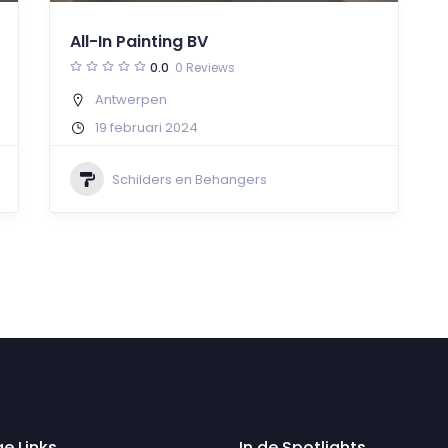
All-In Painting BV
0.0
0 Reviews
Antwerpen
19 februari 2024
Schilders en Behangers
ge Links
In de Spotlights