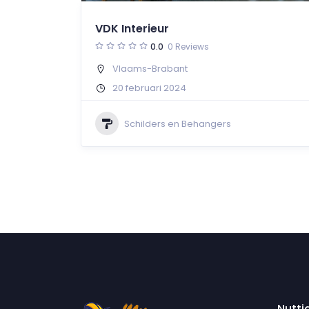
VDK Interieur
0.0
0 Reviews
Vlaams-Brabant
20 februari 2024
Schilders en Behangers
Nutti