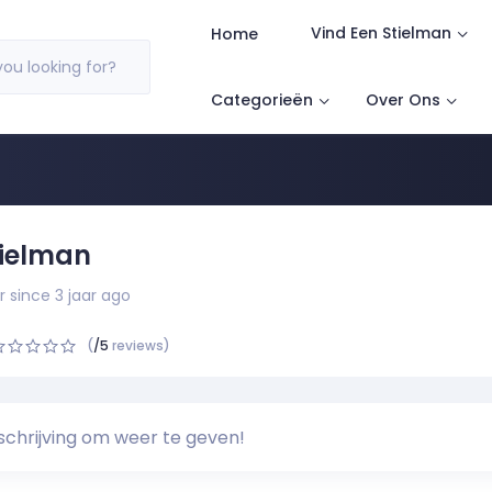
Vind Een Stielman
Home
ou looking for?
Categorieën
Over Ons
tielman
since 3 jaar ago
(
/5
reviews)
chrijving om weer te geven!