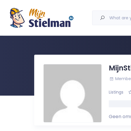
What are y
MijnS
Member 
Listings
Geen oms