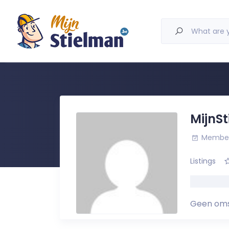
What are y
MijnS
Member 
Listings
Geen oms