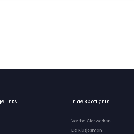
ge Links
In de Spotlights
Vertho Glaswerken
De Klusjesman