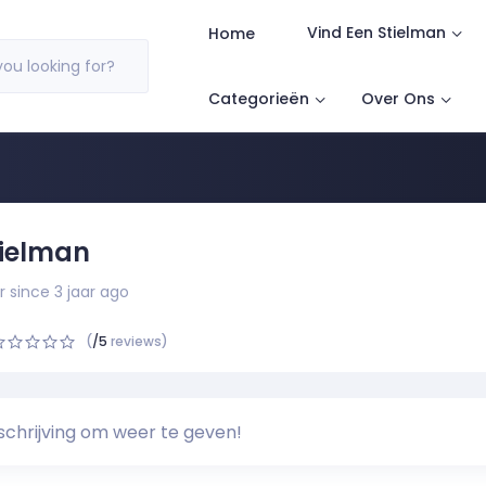
Vind Een Stielman
Home
ou looking for?
Categorieën
Over Ons
tielman
since 3 jaar ago
(
/5
reviews)
chrijving om weer te geven!